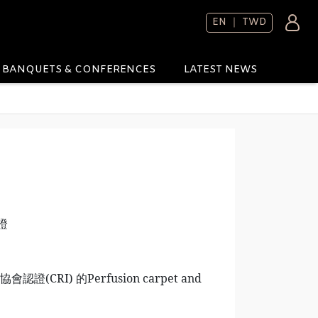
EN ｜ TWD
BANQUETS & CONFERENCES
LATEST NEWS
證
會認證(CRI) 的Perfusion carpet and