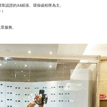
)標章認證的A4紙張、環保碳粉匣為主。
害！
大眾服務。