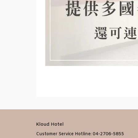
Kloud Hotel
Customer Service Hotline: 04-2706-5855