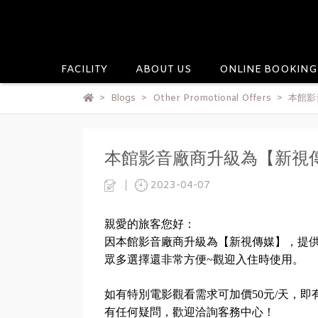
FACILITY
ABOUT US
ONLINE BOOKING
Blogs
Other Promotional Offers
本館影
本館影音廠商升級為【新視
2023-04-07
親愛的旅客您好：
因本館影音廠商升級為【新視傳媒】，提供
眾多選擇還非常方便~觀迎入住時使用。
如有特別電影觀看需求可加價50元/天，即
有任何疑問，歡迎洽詢客務中心！