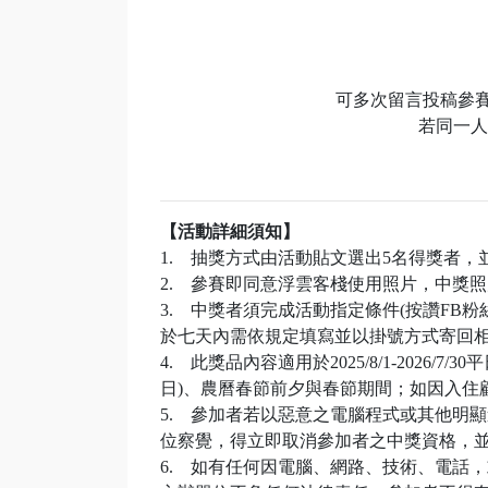
可多次留言投稿參賽
若同一人
【活動詳細須知】
1. 抽獎方式由活動貼文選出5名得獎者，並於
2. 參賽即同意浮雲客棧使用照片，中獎
3. 中獎者須完成活動指定條件(按讚F
於七天內需依規定填寫並以掛號方式寄回
4. 此獎品內容適用於2025/8/1-202
日)、農曆春節前夕與春節期間；如因入住
5. 參加者若以惡意之電腦程式或其他明
位察覺，得立即取消參加者之中獎資格，
6. 如有任何因電腦、網路、技術、電話