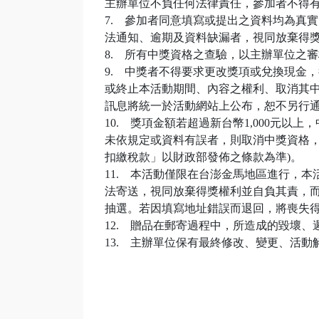
主辦單位不負任何法律責任，參加者不得
7. 參加者同意填寫或提出之資料均為真
法通知、逾期及資料缺漏者，視同放棄得
8. 所有中獎資格之查驗，以主辦單位之
9. 中獎者不得要求更改獎項或兌換現金
或終止本活動期間、內容之權利、取消其
訊息將統一於活動網站上公布，恕不另行
10. 獎項金額若超過新台幣1,000元
未依規定或資料有誤者，則取消中獎資格，
扣繳稅款」以財政部發佈之條款為準)。
11. 本活動僅限在台澎金馬地區進行，
法寄送，視同放棄得獎權利並自負其責，
抽選。若因填寫地址錯誤而退回，將喪失
12. 贈品在郵寄過程中，所造成的毀壞
13. 主辦單位保有最終修改、變更、活