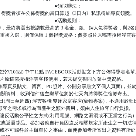
●領取辦法：
得獎者須在公佈得獎的當日算起《3日內》私訊粉絲專頁領獎。
●活動規則：
，最終將選出按讚數最高的 3 名金、銀、銅人氣得獎者，與2
重複入選，則僅保留 1 個得獎資格；參賽照片原稿需授權浮雲
7/10(四) 中午11點 FACEBOOK活動貼文下方公佈得獎者名單
照片原稿需授權浮雲客棧使用，若未提交視同放棄中獎資格。
B粉絲專頁及貼文、留言、PO照片、公開分享貼文至個人頁面)，
相關資料，收到信件後主辦單位將於七天內將得獎住宿券寄出。
6/7/30平日(周日至周四) 浮雲客棧 雙床家庭客房(寵物專案)，不適
顧客之需求或行為而產生之額外費用，須由入住旅客自行負擔。
顯違反活動公平性之方式(利用電腦、網路之漏洞或不正當之行為
並應返還獎品。參加者應自行負因違反相關規定所產生之一切法
，或不可歸咎於主辦單位之事由，而使參加者所寄出之資料有所