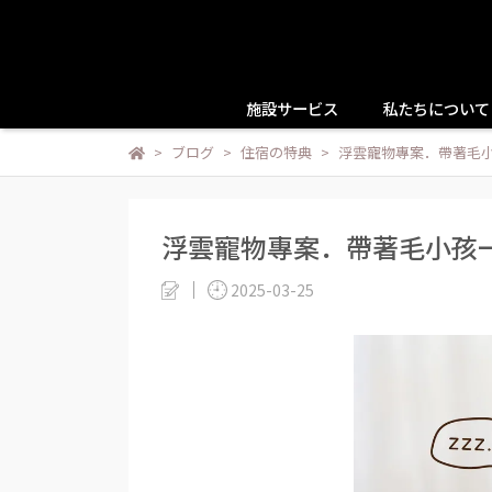
施設サービス
私たちについて
ブログ
住宿の特典
浮雲寵物專案．帶著毛
浮雲寵物專案．帶著毛小孩
2025-03-25