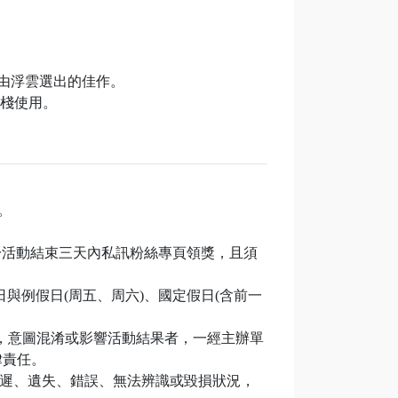
名由浮雲選出的佳作。
客棧使用。
。
並於活動結束三天內私訊粉絲專頁領獎，且須
用於旺日與例假日(周五、周六)、國定假日(含前一
)，意圖混淆或影響活動結果者，一經主辦單
律責任。
延遲、遺失、錯誤、無法辨識或毀損狀況，