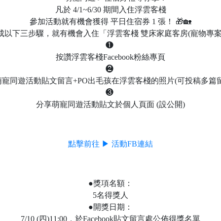
凡於 4/1~6/30 期間入住浮雲客棧
參加活動就有機會獲得 平日住宿券 1 張！ 🎁🏡
成以下三步驟，就有機會入住「浮雲客棧 雙床家庭客房(寵物專案
❶
按讚浮雲客棧Facebook粉絲專頁
❷
萌寵同遊活動貼文留言+PO出毛孩在浮雲客棧的照片(可投稿多篇留
❸
分享萌寵同遊活動貼文於個人頁面 (設公開)
點擊前往 ▶ 活動FB連結
●獎項名額：
5名得獎人
●開獎日期：
7/10 (四)11:00，於Facebook貼文留言處公佈得獎名單