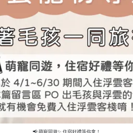
📢 萌寵同遊✨ 住宿好禮等你拿！