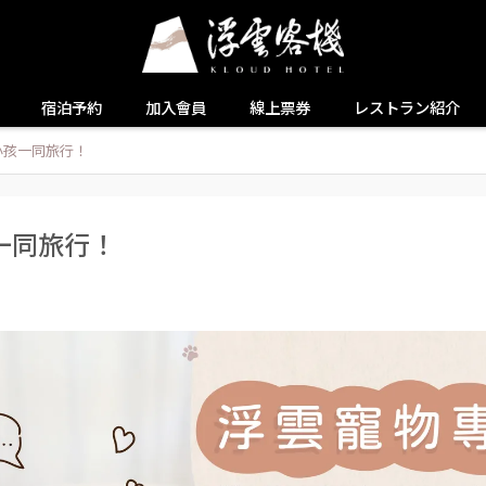
宿泊予約
加入會員
線上票券
レストラン紹介
小孩一同旅行！
一同旅行！