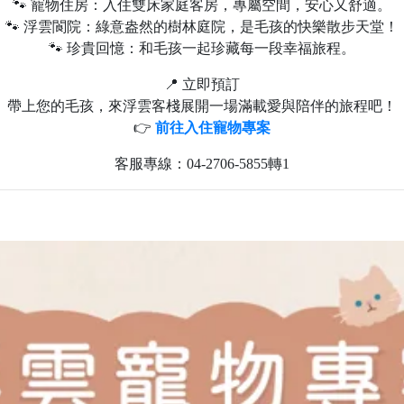
🐾 寵物住房：入住雙床家庭客房，專屬空間，安心又舒適。
🐾 浮雲閬院：綠意盎然的樹林庭院，是毛孩的快樂散步天堂！
🐾 珍貴回憶：和毛孩一起珍藏每一段幸福旅程。
📍 立即預訂
帶上您的毛孩，來浮雲客棧展開一場滿載愛與陪伴的旅程吧！
👉
前往入住寵物專案
客服專線：04-2706-5855轉1