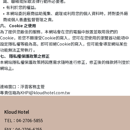
識、聯絡或採取法律行動所必要者。
有利於您的權益。
本網站委託廠商協助蒐集、處理或利用您的個人資料時，將對委外廠
商或個人善盡監督管理之責。
六、 Cookie 之使用
為了提供您最佳的服務，本網站會在您的電腦中放置並取用我們的
Cookie，若您不願接受Cookie的寫入，您可在您使用的瀏覽器功能項中
設定隱私權等級為高，即可拒絕Cookie的寫入，但可能會導至網站某些
功能無法正常執行 。
七、 隱私權保護政策之修正
本網站隱私權保護政策將因應需求隨時進行修正，修正後的條款將刊登於
網站上。
連絡窗口：浮雲客務主管
專責信箱為KHPI@kloudhotel.com.tw
Kloud Hotel
TEL：04-2706-5855
FAX：04-2706-6255