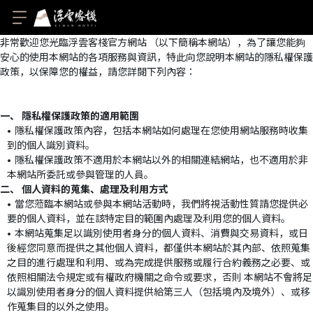
非常歡迎您光臨浮雲客棧官方網站 （以下簡稱本網站），為了讓您能夠
安心的使用本網站的各項服務與資訊，特此向您說明本網站的隱私權保護
政策，以保障您的權益，請您詳閱下列內容：
一、 隱私權保護政策的適用範圍
隱私權保護政策內容，包括本網站如何處理在您使用網站服務時收集
到的個人識別資料。
隱私權保護政策不適用於本網站以外的相關連結網站，也不適用於非
本網站所委託或參與管理的人員。
二、 個人資料的蒐集、處理及利用方式
當您蒞臨本網站或參與本網站活動時，我們將視活動性質請您提供必
要的個人資料，並在該特定目的範圍內處理及利用您的個人資料。
本網站蒐集足以識別使用者身分的個人資料、消費與交易資料，或日
後經您同意而提供之其他個人資料，都僅供本網站於其內部、依照蒐集
之目的進行處理和利用、或為完成提供服務或履行合約義務之必要、或
依照相關法令規定或有權政府機關之命令或要求，否則 本網站不會將足
以識別使用者身分的個人資料提供給第三人（包括境內及境外）、或移
作蒐集目的以外之使用。