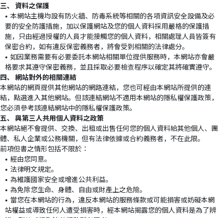
三、 資料之保護
本網站主機均設有防火牆、防毒系統等相關的各項資訊安全設備及必
要的安全防護措施，加以保護網站及您的個人資料採用嚴格的保護措
施，只由經過授權的人員才能接觸您的個人資料，相關處理人員皆簽有
保密合約，如有違反保密義務者，將會受到相關的法律處分。
如因業務需要有必要委託本網站相關單位提供服務時，本網站亦會嚴
格要求其遵守保密義務，並且採取必要檢查程序以確定其將確實遵守。
四、 網站對外的相關連結
本網站的網頁提供其他網站的網路連結，您也可經由本網站所提供的連
結，點選進入其他網站。但該連結網站不適用本網站的隱私權保護政策，
您必須參考該連結網站中的隱私權保護政策。
五、 與第三人共用個人資料之政策
本網站絕不會提供、交換、出租或出售任何您的個人資料給其他個人、團
體、私人企業或公務機關，但有法律依據或合約義務者，不在此限。
前項但書之情形包括不限於：
經由您同意。
法律明文規定。
為維護國家安全或增進公共利益。
為免除您生命、身體、自由或財產上之危險。
當您在本網站的行為，違反本網站的服務條款或可能損害或妨礙本網
站權益或導致任何人遭受損害時，經本網站揭露您的個人資料是為了辨