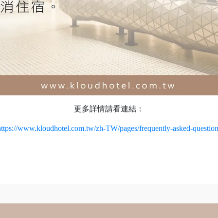
更多詳情請看連結：
https://www.kloudhotel.com.tw/zh-TW/pages/frequently-asked-question