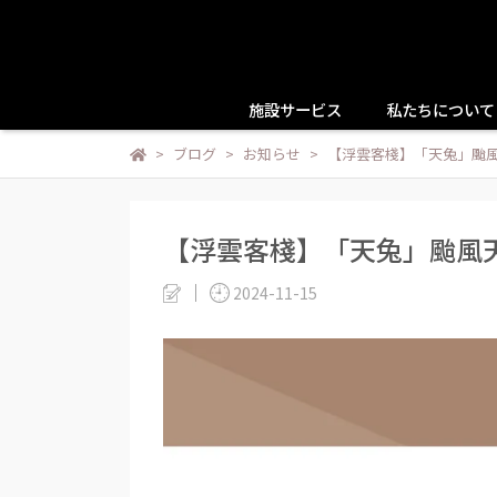
施設サービス
私たちについて
ブログ
お知らせ
【浮雲客棧】「天兔」颱
【浮雲客棧】「天兔」颱風
2024-11-15